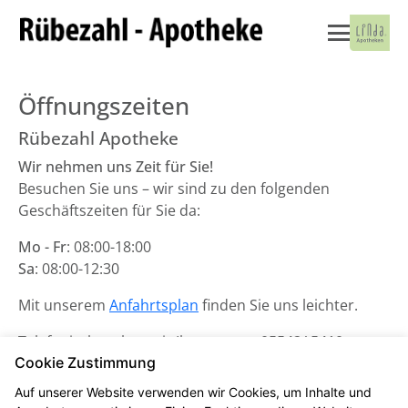
Öffnungszeiten
Rübezahl Apotheke
Wir nehmen uns Zeit für Sie!
Besuchen Sie uns – wir sind zu den folgenden
Geschäftszeiten für Sie da:
Mo - Fr
: 08:00-18:00
Sa
: 08:00-12:30
Mit unserem
Anfahrtsplan
finden Sie uns leichter.
Telefonisch stehen wir Ihnen unter
05542/ 5410
zur
Cookie Zustimmung
Verfügung.
Auf unserer Website verwenden wir Cookies, um Inhalte und
Unsere Notdienste finden Sie
hier
.